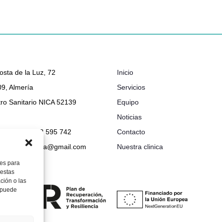
osta de la Luz, 72
Inicio
9, Almería
Servicios
ro Sanitario NICA 52139
Equipo
Noticias
048 632 - 722 595 742
Contacto
ionclinicabimba@gmail.com
Nuestra clinica
ies para
 estas
ción o las
, puede