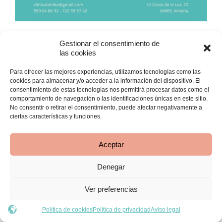
Gestionar el consentimiento de
las cookies
KIDFIT ENTRENAMIENTO
Para ofrecer las mejores experiencias, utilizamos tecnologías como las
FUNCIONAL PARA NIÑOS
cookies para almacenar y/o acceder a la información del dispositivo. El
consentimiento de estas tecnologías nos permitirá procesar datos como el
comportamiento de navegación o las identificaciones únicas en este sitio.
No consentir o retirar el consentimiento, puede afectar negativamente a
El objetivo principal de las sesiones de KIDFIT
ciertas características y funciones.
es la iniciación de los más pequeños en el
deporte y la creación de hábitos deportivos
saludables
.
Los/as niños/as tendrán la
Aceptar
oportunidad de realizar una gran variedad de
juegos sensoriomotores y predeportivos a
Denegar
través de los cuales desarrollarán sus
habilidades motrices básicas y mejorarán su
1
coordinación, equilibrio y lateralidad.
Ver preferencias
Las sesiones de KIDFIT en Clínica Bimba
Política de cookies
Política de privacidad
Aviso legal
Almería serán llevadas a cabo en grupos