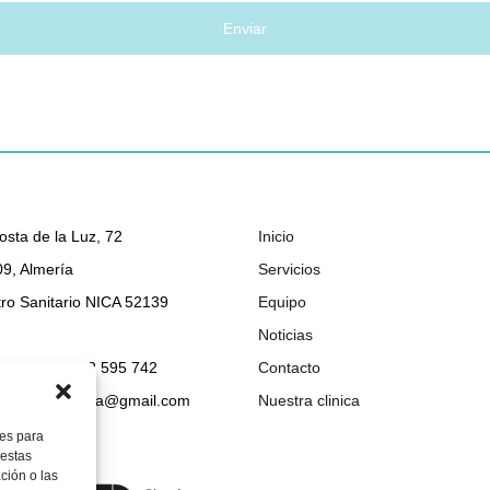
osta de la Luz, 72
Inicio
9, Almería
Servicios
ro Sanitario NICA 52139
Equipo
Noticias
048 632 - 722 595 742
Contacto
ionclinicabimba@gmail.com
Nuestra clinica
ies para
 estas
ción o las