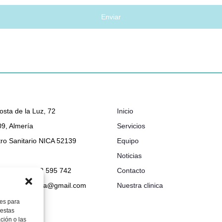
osta de la Luz, 72
Inicio
9, Almería
Servicios
ro Sanitario NICA 52139
Equipo
Noticias
048 632 - 722 595 742
Contacto
ionclinicabimba@gmail.com
Nuestra clinica
ies para
 estas
ción o las