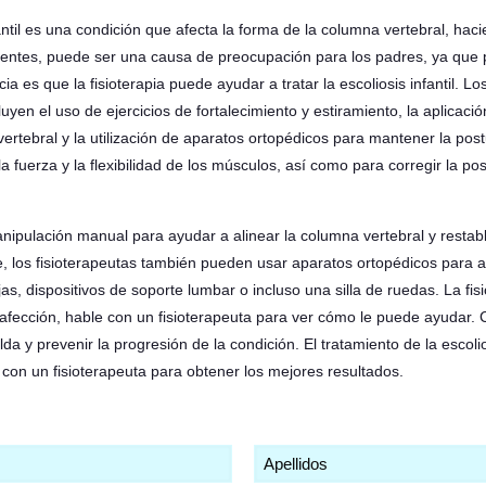
 infantil es una condición que afecta la forma de la columna vertebral, h
centes, puede ser una causa de preocupación para los padres, ya que p
a es que la fisioterapia puede ayudar a tratar la escoliosis infantil. Lo
uyen el uso de ejercicios de fortalecimiento y estiramiento, la aplicación 
rtebral y la utilización de aparatos ortopédicos para mantener la postu
 fuerza y la flexibilidad de los músculos, así como para corregir la po
nipulación manual para ayudar a alinear la columna vertebral y restab
nte, los fisioterapeutas también pueden usar aparatos ortopédicos para
jas, dispositivos de soporte lumbar o incluso una silla de ruedas. La fis
 esta afección, hable con un fisioterapeuta para ver cómo le puede ayudar
da y prevenir la progresión de la condición. El tratamiento de la escolio
 con un fisioterapeuta para obtener los mejores resultados.