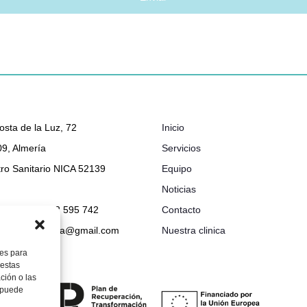
osta de la Luz, 72
Inicio
9, Almería
Servicios
ro Sanitario NICA 52139
Equipo
Noticias
048 632 - 722 595 742
Contacto
ionclinicabimba@gmail.com
Nuestra clinica
ies para
 estas
ción o las
, puede