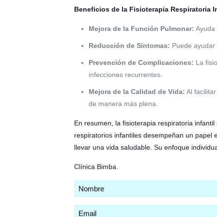
Beneficios de la Fisioterapia Respiratoria In
Mejora de la Función Pulmonar:
Ayuda a
Reducción de Síntomas:
Puede ayudar a 
Prevención de Complicaciones:
La fisi
infecciones recurrentes.
Mejora de la Calidad de Vida:
Al facilita
de manera más plena.
En resumen, la fisioterapia respiratoria infanti
respiratorios infantiles desempeñan un papel e
llevar una vida saludable. Su enfoque individu
Clínica Bimba
.
Nombre
(Obligatorio)
Email