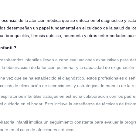
mpo esencial de la atención médica que se enfoca en el diagnóstico y tr
ados desempeñan un papel fundamental en el cuidado de la salud de l
a, bronquiolitis, fibrosis quística, neumonía y otras enfermedades pul
nfantil?
respiratorios infantiles llevan a cabo evaluaciones exhaustivas para de
ye la observación de la función pulmonar y la capacidad de oxigenación.
a vez que se ha establecido el diagnóstico, estos profesionales diseñ
 técnicas de eliminación de secreciones, y estrategias de manejo de la re
respiratorios infantiles trabajan en estrecha colaboración con los padre
el cuidado en el hogar. Esto incluye la enseñanza de técnicas de fisiot
piratoria infantil implica un seguimiento constante para evaluar la prog
ante en el caso de afecciones crónicas.