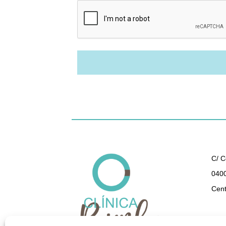
C/ C
0400
Cent
950 