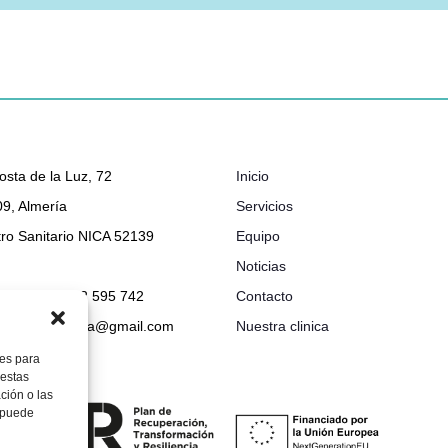
osta de la Luz, 72
Inicio
9, Almería
Servicios
ro Sanitario NICA 52139
Equipo
Noticias
048 632 - 722 595 742
Contacto
ionclinicabimba@gmail.com
Nuestra clinica
ies para
 estas
ción o las
, puede