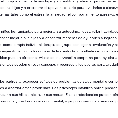
el comportamiento de sus hijos y a identificar y abordar problemas es
e sus hijos y a encontrar el apoyo necesario para ayudarlos a alcanzar
emas tales como el estrés, la ansiedad, el comportamiento agresivo, el
niños herramientas para mejorar su autoestima, desarrollar habilidade
er mejor a sus hijos y a encontrar maneras de ayudarles a lograr sus
, como terapia individual, terapia de grupo, consejería, evaluación y 
s específicos, como trastornos de la conducta, dificultades emocional
ambién pueden ofrecer servicios de intervención temprana para ayudar a
fesionales pueden ofrecer consejos y recursos a los padres para ayudarl
los padres a reconocer señales de problemas de salud mental o compo
es a abordar estos problemas. Los psicólogos infantiles online puede
yudar a sus hijos a alcanzar sus metas. Estos profesionales pueden of
onducta y trastornos de salud mental, y proporcionar una visión compre