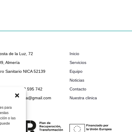
osta de la Luz, 72
Inicio
9, Almería
Servicios
ro Sanitario NICA 52139
Equipo
Noticias
048 632 - 722 595 742
Contacto
ionclinicabimba@gmail.com
Nuestra clinica
ies para
 estas
ción o las
, puede